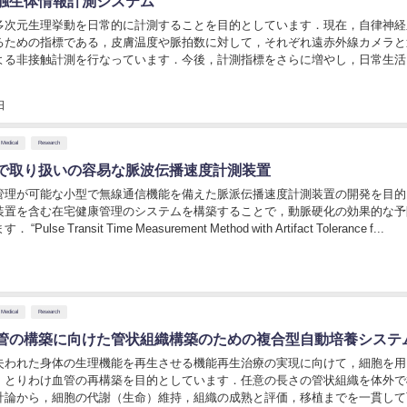
触生体情報計測システム
多次元生理挙動を日常的に計測することを目的としています．現在，自律神経
るための指標である，皮膚温度や脈拍数に対して，それぞれ遠赤外線カメラと
よる非接触計測を行なっています．今後，計測指標をさらに増やし，日常生活
の解明を目指します． “Integrated...
日
Medical
Research
で取り扱いの容易な脈波伝播速度計測装置
管理が可能な小型で無線通信機能を備えた脈派伝播速度計測装置の開発を目的
装置を含む在宅健康管理のシステムを構築することで，動脈硬化の効果的な予
ulse Transit Time Measurement Method with Artifact Tolerance f...
Medical
Research
管の構築に向けた管状組織構築のための複合型自動培養システ
失われた身体の生理機能を再生させる機能再生治療の実現に向けて，細胞を用
，とりわけ血管の再構築を目的としています．任意の長さの管状組織を体外で
計論から，細胞の代謝（生命）維持，組織の成熟と評価，移植までを一貫して