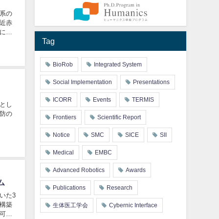
系の
近赤
にお
Tag
BioRob
Integrated System
Social Implementation
Presentations
ICORR
Events
TERMIS
とし
防の
Frontiers
Scientific Report
Notice
SMC
SICE
SII
Medical
EMBC
Advanced Robotics
Awards
ム
Publications
Research
いた3
構築
生体医工学会
Cybernic Interface
可能