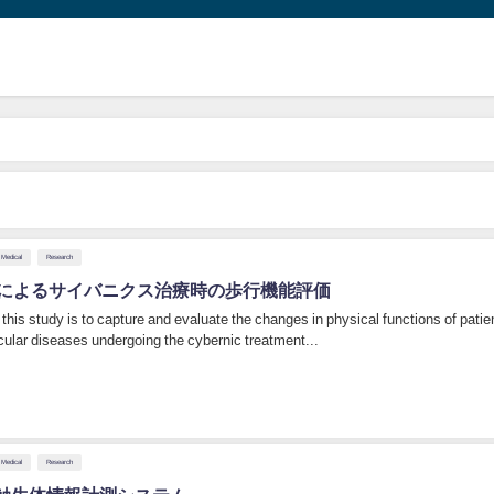
Medical
Research
Lによるサイバニクス治療時の歩行機能評価
this study is to capture and evaluate the changes in physical functions of patie
ular diseases undergoing the cybernic treatment...
Medical
Research