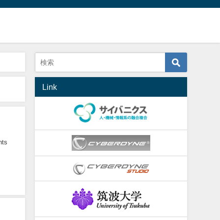
Link
nts