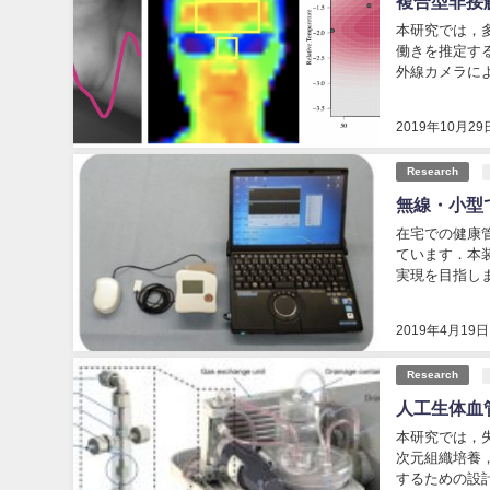
複合型非接
本研究では，
働きを推定す
外線カメラに
ける各指標の関係性
2019年10月29
Research
無線・小型
在宅での健康
ています．本
実現を目指します． “P
2019年4月19日
Research
人工生体血
本研究では，
次元組織培養
するための設