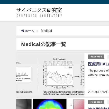
ホーム
Medical
Medicalの記事一覧
Research
医療用HA
The purpose of 
with neuromusc
2021年12月2日
Research