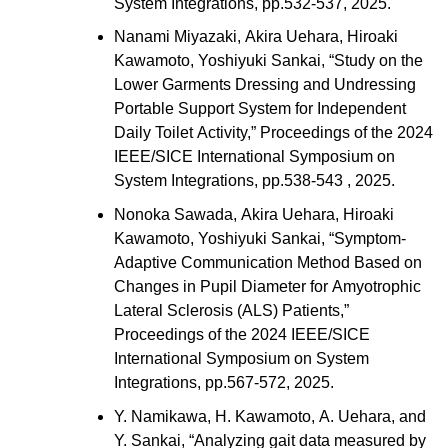
System Integrations, pp.532-537, 2025.
Nanami Miyazaki, Akira Uehara, Hiroaki
Kawamoto, Yoshiyuki Sankai, “Study on the
Lower Garments Dressing and Undressing
Portable Support System for Independent
Daily Toilet Activity,” Proceedings of the 2024
IEEE/SICE International Symposium on
System Integrations, pp.538-543 , 2025.
Nonoka Sawada, Akira Uehara, Hiroaki
Kawamoto, Yoshiyuki Sankai, “Symptom-
Adaptive Communication Method Based on
Changes in Pupil Diameter for Amyotrophic
Lateral Sclerosis (ALS) Patients,”
Proceedings of the 2024 IEEE/SICE
International Symposium on System
Integrations, pp.567-572, 2025.
Y. Namikawa, H. Kawamoto, A. Uehara, and
Y. Sankai, “Analyzing gait data measured by