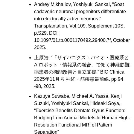
Andrey Mikhailov, Yoshiyuki Sankai, “Goat
cadaveric neuronal progenitors differentiate
into electrically active neurons.”
Transplantation, Vol.109, Supplement 10S,
p.S29, DOI:
10.1097/01.tp.0001170492.29400.7f, October
2025.
上原皓, “「サイバニクス：バイオ・医療系と
AIロボット・情報系の融合」で拓く神経筋難
病患者の機能改善と自立支援,” BIO Clinica
2025年11月号 神経・筋疾患最前線, pp 94
-98, 2025.
Kazuya Suwabe, Michael A. Yassa, Kenji
Suzuki, Yoshiyuki Sankai, Hideaki Soya,
“Exercise Benefits Dentate Gyrus Function:
Bridging from Animal Models to Human High-
Resolution Functional MRI of Pattern
Separation”