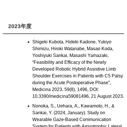
2023年度
Shigeki Kubota, Hideki Kadone, Yukiyo
Shimizu, Hiroki Watanabe, Masao Koda,
Yoshiyuki Sankai, Masashi Yamazaki,
“Feasibility and Efficacy of the Newly
Developed Robotic Hybrid Assistive Limb
Shoulder Exercises in Patients with C5 Palsy
during the Acute Postoperative Phase”,
Medicina 2023, 59(8), 1496, DOI:
10.3390/medicina59081496, 21 August 2023.
Nonoka, S., Uehara, A., Kawamoto, H., &
Sankai, Y. (2024, January). Study on
Wearable Gaze-Based Communication
System for Patients with Amyotrophic Lateral