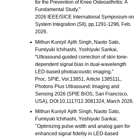
for the Prevention of Knee Osteoarthritis: A
Fundamental Study.”
2026 IEEE/SICE International Symposium on
System Integration (SII), pp.1291-1296, Feb.
2026.
Mithun Kuniyil Ajith Singh, Naoto Sato,
Fumiyuki Ichihashi, Yoshiyuki Sankai,
“Ultrasound-guided correction of skin tone-
dependent signal bias in dual-wavelength
LED-based photoacoustic imaging.”
Proc. SPIE, Vol.13851, Article 138511L,
Photons Plus Ultrasound: Imaging and
Sensing 2026 (SPIE BiOS, San Francisco,
USA), DOI:10.1117/12.3081324, March 2026.
Mithun Kuniyil Ajith Singh, Naoto Sato,
Fumiyuki Ichihashi, Yoshiyuki Sankai,
"Optimizing pulse width and analog gain for
enhanced signal fidelity in LED-based