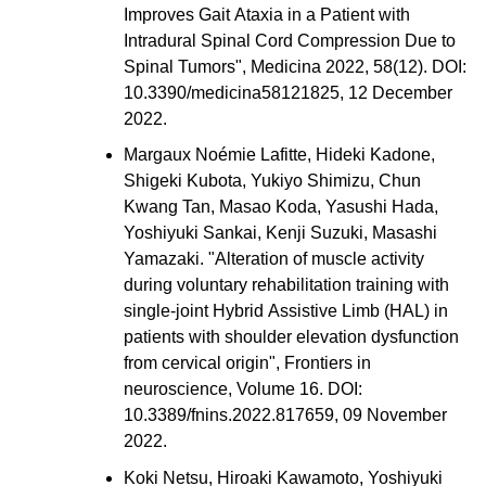
Improves Gait Ataxia in a Patient with
Intradural Spinal Cord Compression Due to
Spinal Tumors", Medicina 2022, 58(12). DOI:
10.3390/medicina58121825, 12 December
2022.
Margaux Noémie Lafitte, Hideki Kadone,
Shigeki Kubota, Yukiyo Shimizu, Chun
Kwang Tan, Masao Koda, Yasushi Hada,
Yoshiyuki Sankai, Kenji Suzuki, Masashi
Yamazaki. "Alteration of muscle activity
during voluntary rehabilitation training with
single-joint Hybrid Assistive Limb (HAL) in
patients with shoulder elevation dysfunction
from cervical origin", Frontiers in
neuroscience, Volume 16. DOI:
10.3389/fnins.2022.817659, 09 November
2022.
Koki Netsu, Hiroaki Kawamoto, Yoshiyuki