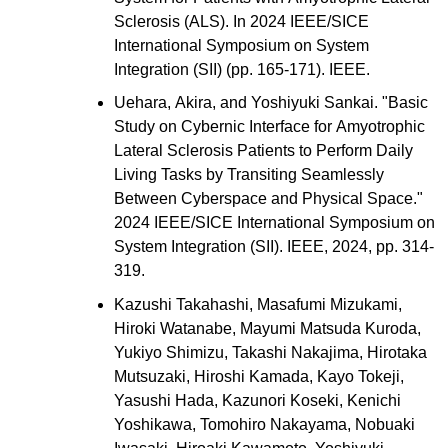
Sclerosis (ALS). In 2024 IEEE/SICE
International Symposium on System
Integration (SII) (pp. 165-171). IEEE.
Uehara, Akira, and Yoshiyuki Sankai. "Basic
Study on Cybernic Interface for Amyotrophic
Lateral Sclerosis Patients to Perform Daily
Living Tasks by Transiting Seamlessly
Between Cyberspace and Physical Space."
2024 IEEE/SICE International Symposium on
System Integration (SII). IEEE, 2024, pp. 314-
319.
Kazushi Takahashi, Masafumi Mizukami,
Hiroki Watanabe, Mayumi Matsuda Kuroda,
Yukiyo Shimizu, Takashi Nakajima, Hirotaka
Mutsuzaki, Hiroshi Kamada, Kayo Tokeji,
Yasushi Hada, Kazunori Koseki, Kenichi
Yoshikawa, Tomohiro Nakayama, Nobuaki
Iwasaki, Hiroaki Kawamoto, Yoshiyuki