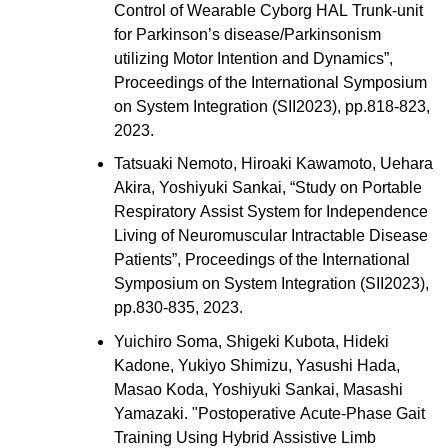
Control of Wearable Cyborg HAL Trunk-unit
for Parkinson’s disease/Parkinsonism
utilizing Motor Intention and Dynamics
”,
Proceedings of the International Symposium
on System Integration (SII2023), pp.818-823,
2023.
Tatsuaki Nemoto, Hiroaki Kawamoto, Uehara
Akira, Yoshiyuki Sankai, “
Study on Portable
Respiratory Assist System for Independence
Living of Neuromuscular Intractable Disease
Patients
”, Proceedings of the International
Symposium on System Integration (SII2023),
pp.830-835, 2023.
Yuichiro Soma, Shigeki Kubota, Hideki
Kadone, Yukiyo Shimizu, Yasushi Hada,
Masao Koda, Yoshiyuki Sankai, Masashi
Yamazaki. "Postoperative Acute-Phase Gait
Training Using Hybrid Assistive Limb