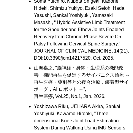
Soma Yuichiro, Kubota Shigeki, Kadone
Hideki, Shimizu Yukiyo, Ezaki Seioh, Hada
Yasushi, Sankai Yoshiyuki, Yamazaki
Masashi, “ Hybrid Assistive Limb Treatment
for the Shoulder and Elbow Joints Enabled
Recovery from Chronic-Phase Severe C5
Palsy Following Cervical Spine Surgery.”
JOURNAL OF CLINICAL MEDICINE, 14(21),
DOI:10.3390/jcm14217520, Oct. 2025.
山海嘉之, "脳神経・身体・生理系の機能改
善・機能再生を促進するサイバニクス治療 ～
再生医療・薬剤等との複合治療，装着型サイ
ボーグ，AI ロボット ～”,
再生医療, Vol.25, No.1, Jan. 2026.
Yoshizawa Riku, UEHARA Akira, Sankai
Yoshiyuki, Kawamo Hiroaki, "Three-
dimensional Knee Joint Load Estimation
System During Walking Using IMU Sensors