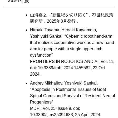
2024年度
山海嘉之，”新世紀を切り拓く”，21世紀政策
研究所，2025年3月発行．
Hiroaki Toyama, Hiroaki Kawamoto,
Yoshiyuki Sankai, “Cybernic robot hand-arm
that realizes cooperative work as a new hand-
arm for people with a single upper-limb
dysfunction"
FRONTIERS IN ROBOTICS AND AI, Vol. 11,
doi: 10.3389/frobt.2024.1455582, 22 Oct
2024.
Andrey Mikhailov, Yoshiyuki Sankai,
"Apoptosis in Postmortal Tissues of Goat
Spinal Cords and Survival of Resident Neural
Progenitors”
MDPI, Vol. 25, Issue 9, doi:
10.3390/ijms25094683, 25 April 2024.