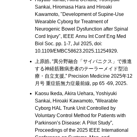
Sankai, Hiromasa Hara and Hiroaki
Kawamoto, "Development of Supine-Use
Wearable Cyborg for Treatment of
Neurogenic Bowel Dysfunction after Spinal
Cord Injury", IEEE Annu Int Conf Eng Med
Biol Soc. pp. 1-7, Jul 2025, doi:
10.1109/EMBC58623.2025.11254929.
上原皓, “異分野融合「サイバニクス」で推進
する神経筋難病患者のテーラーメイド型治
療・自立支援,” Precision Medicine 2025年12
月号 重症筋無力症最前線, pp 65 -69, 2025.
Kaosu Ikeda, Akira Uehara, Yoshiyuki
Sankai, Hiroaki Kawamoto, “Wearable
Cyborg HAL Trunk Unit Controlled by
Voluntary Control Method for Patients with
Parkinson’s Disease: A Pilot Study”,
Proceedings of the 2025 IEEE International