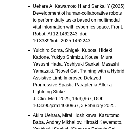
Uehara A, Kawamoto H and Sankai Y (2025)
Development of human-collaborative robots
to perform daily tasks based on multimodal
vital information with cybernics space. Front.
Robot. AI 12:1462243. doi:
10.3389/frobt.2025.1462243
Yuichiro Soma, Shigeki Kubota, Hideki
Kadone, Yukiyo Shimizu, Kousei Miura,
Yasushi Hada, Yoshiyuki Sankai, Masashi
Yamazaki, "Novel Gait Training with a Hybrid
Assistive Limb Improved Delayed
Progressive Spastic Paraplegia After a
Lightning Strike"
J. Clin. Med. 2025, 14(3),967, DOI:
10.3390/jcm14030967, 3 February 2025.
Akira Uehara, Mirai Hoshikawa, Kazutomo
Baba, Andrey Mikhailov, Hiroaki Kawamoto,
Yoshiyuki Sankai, “Study on Robotic Cell