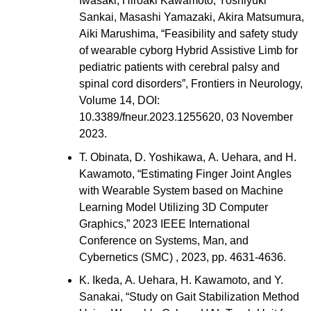
Sankai, Masashi Yamazaki, Akira Matsumura,
Aiki Marushima, “Feasibility and safety study
of wearable cyborg Hybrid Assistive Limb for
pediatric patients with cerebral palsy and
spinal cord disorders”, Frontiers in Neurology,
Volume 14, DOI:
10.3389/fneur.2023.1255620, 03 November
2023.
T. Obinata, D. Yoshikawa, A. Uehara, and H.
Kawamoto, “Estimating Finger Joint Angles
with Wearable System based on Machine
Learning Model Utilizing 3D Computer
Graphics,” 2023 IEEE International
Conference on Systems, Man, and
Cybernetics (SMC) , 2023, pp. 4631-4636.
K. Ikeda, A. Uehara, H. Kawamoto, and Y.
Sanakai, “Study on Gait Stabilization Method