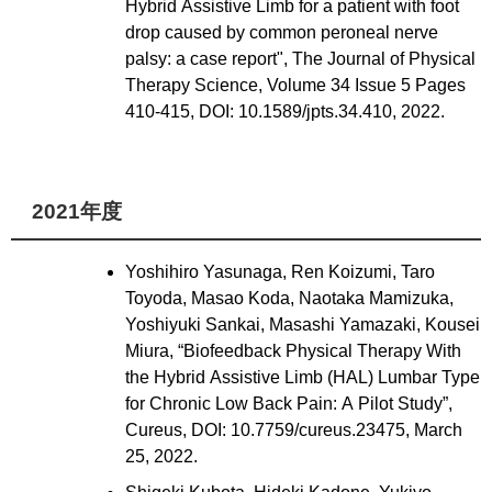
Hybrid Assistive Limb for a patient with foot
drop caused by common peroneal nerve
palsy: a case report", The Journal of Physical
Therapy Science, Volume 34 Issue 5 Pages
410-415, DOI: 10.1589/jpts.34.410, 2022.
2021年度
Yoshihiro Yasunaga, Ren Koizumi, Taro
Toyoda, Masao Koda, Naotaka Mamizuka,
Yoshiyuki Sankai, Masashi Yamazaki, Kousei
Miura, “Biofeedback Physical Therapy With
the Hybrid Assistive Limb (HAL) Lumbar Type
for Chronic Low Back Pain: A Pilot Study”,
Cureus, DOI: 10.7759/cureus.23475, March
25, 2022.