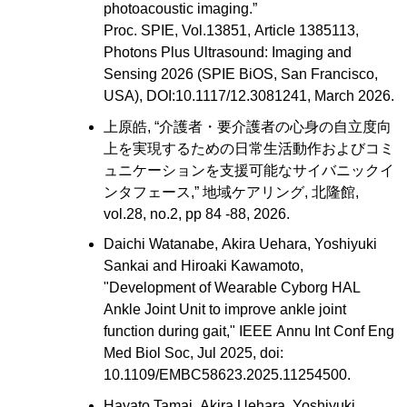
photoacoustic imaging.”
Proc. SPIE, Vol.13851, Article 1385113,
Photons Plus Ultrasound: Imaging and
Sensing 2026 (SPIE BiOS, San Francisco,
USA), DOI:10.1117/12.3081241, March 2026.
上原皓, “介護者・要介護者の心身の自立度向
上を実現するための日常生活動作およびコミ
ュニケーションを支援可能なサイバニックイ
ンタフェース,” 地域ケアリング, 北隆館,
vol.28, no.2, pp 84 -88, 2026.
Daichi Watanabe, Akira Uehara, Yoshiyuki
Sankai and Hiroaki Kawamoto,
"Development of Wearable Cyborg HAL
Ankle Joint Unit to improve ankle joint
function during gait," IEEE Annu Int Conf Eng
Med Biol Soc, Jul 2025, doi:
10.1109/EMBC58623.2025.11254500.
Hayato Tamai, Akira Uehara, Yoshiyuki