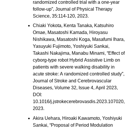
randomized controlled trial with a one-year
follow-up”, Journal of Physical Therapy
Science, 35:114-120, 2023.
Chiaki Yokota, Kenta Tanaka, Katsuhiro
Omae, Masatoshi Kamada, Hiroyasu
Nishikawa, Masatoshi Koga, Masafumi Ihara,
Yasuyuki Fujimoto, Yoshiyuki Sankai,
Takashi Nakajima, Manabu Minami, “Effect of
cyborg-type robot Hybrid Assistive Limb on
patients with severe walking disability in
acute stroke: A randomized controlled study”,
Journal of Stroke and Cerebrovascular
Diseases, Volume 32, Issue 4, April 2023,
DOI:
10.1016/j.jstrokecerebrovasdis.2023.107020,
2023.
Akira Uehara, Hiroaki Kawamoto, Yoshiyuki
Sankai, “
Proposal of Period Modulation