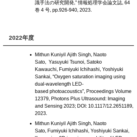
識手法の研究開発,” 情報処理学会論文誌, 64
巻 4 号, pp.926-940, 2023.
2022年度
Mithun Kuniyil Ajith Singh, Naoto
Sato, Yasuyuki Tsunoi, Satoko
Kawauchi, Fumiyuki Ichihashi, Yoshiyuki
Sankai, “Oxygen saturation imaging using
dual-wavelength LED-
based photoacoustics”, Proceedings Volume
12379, Photons Plus Ultrasound: Imaging
and Sensing 2023; DOI: 10.1117/12.2651189,
2023.
Mithun Kuniyil Ajith Singh, Naoto
Sato, Fumiyuki Ichihashi, Yoshiyuki Sankai,