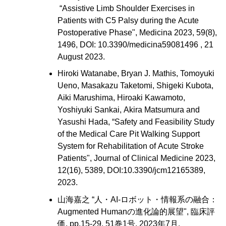
“Assistive Limb Shoulder Exercises in
Patients with C5 Palsy during the Acute
Postoperative Phase", Medicina 2023, 59(8),
1496, DOI: 10.3390/medicina59081496 , 21
August 2023.
Hiroki Watanabe, Bryan J. Mathis, Tomoyuki
Ueno, Masakazu Taketomi, Shigeki Kubota,
Aiki Marushima, Hiroaki Kawamoto,
Yoshiyuki Sankai, Akira Matsumura and
Yasushi Hada, “Safety and Feasibility Study
of the Medical Care Pit Walking Support
System for Rehabilitation of Acute Stroke
Patients", Journal of Clinical Medicine 2023,
12(16), 5389, DOI:10.3390/jcm12165389,
2023.
山海嘉之 “人・AI-ロボット・情報系の融合：
Augmented Humanの進化論的展望", 臨床評
価, pp.15-29, 51巻1号, 2023年7月.