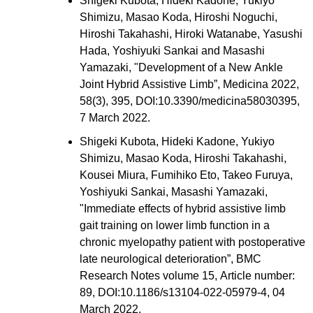
Shigeki Kubota, Hideki Kadone, Yukiyo
Shimizu, Masao Koda, Hiroshi Noguchi,
Hiroshi Takahashi, Hiroki Watanabe, Yasushi
Hada, Yoshiyuki Sankai and Masashi
Yamazaki, "
Development of a New Ankle
Joint Hybrid Assistive Limb”, Medicina 2022,
58(3), 395, DOI:10.3390/medicina58030395,
7 March 2022.
Shigeki Kubota, Hideki Kadone, Yukiyo
Shimizu, Masao Koda, Hiroshi Takahashi,
Kousei Miura, Fumihiko Eto, Takeo Furuya,
Yoshiyuki Sankai, Masashi Yamazaki,
"Immediate effects of hybrid assistive limb
gait training on lower limb function in a
chronic myelopathy patient with postoperative
late neurological deterioration”, BMC
Research Notes volume 15, Article number:
89, DOI:10.1186/s13104-022-05979-4, 04
March 2022.