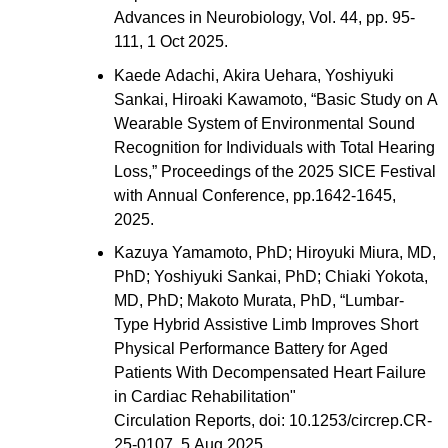
Advances in Neurobiology, Vol. 44, pp. 95-
111, 1 Oct 2025.
Kaede Adachi, Akira Uehara, Yoshiyuki
Sankai, Hiroaki Kawamoto, “Basic Study on A
Wearable System of Environmental Sound
Recognition for Individuals with Total Hearing
Loss,” Proceedings of the 2025 SICE Festival
with Annual Conference, pp.1642-1645,
2025.
Kazuya Yamamoto, PhD; Hiroyuki Miura, MD,
PhD; Yoshiyuki Sankai, PhD; Chiaki Yokota,
MD, PhD; Makoto Murata, PhD, “Lumbar-
Type Hybrid Assistive Limb Improves Short
Physical Performance Battery for Aged
Patients With Decompensated Heart Failure
in Cardiac Rehabilitation"
Circulation Reports, doi: 10.1253/circrep.CR-
25-0107, 5 Aug 2025.