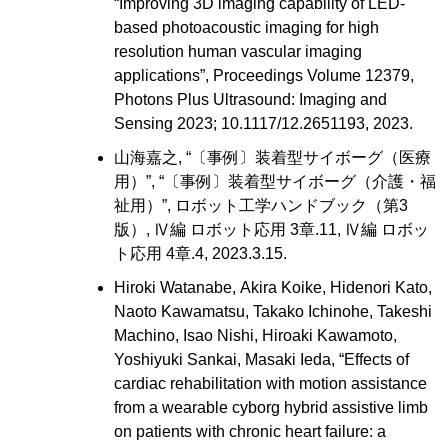
“Improving 3D imaging capability of LED-
based photoacoustic imaging for high
resolution human vascular imaging
applications”, Proceedings Volume 12379,
Photons Plus Ultrasound: Imaging and
Sensing 2023; 10.1117/12.2651193, 2023.
山海嘉之, “〔事例〕装着型サイボーグ（医療
用）”, “〔事例〕装着型サイボーグ（介護・福
祉用）”, ロボット工学ハンドブック（第3
版）, Ⅳ編 ロボット応用 3章.11, Ⅳ編 ロボッ
ト応用 4章.4, 2023.3.15.
Hiroki Watanabe, Akira Koike, Hidenori Kato,
Naoto Kawamatsu, Takako Ichinohe, Takeshi
Machino, Isao Nishi, Hiroaki Kawamoto,
Yoshiyuki Sankai, Masaki Ieda, “Effects of
cardiac rehabilitation with motion assistance
from a wearable cyborg hybrid assistive limb
on patients with chronic heart failure: a