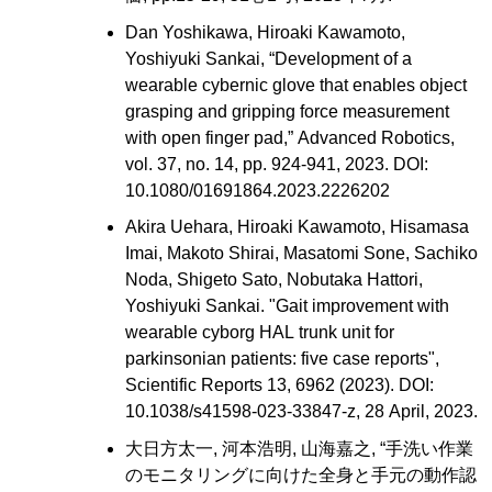
Dan Yoshikawa, Hiroaki Kawamoto,
Yoshiyuki Sankai, “Development of a
wearable cybernic glove that enables object
grasping and gripping force measurement
with open finger pad,” Advanced Robotics,
vol. 37, no. 14, pp. 924-941, 2023. DOI:
10.1080/01691864.2023.2226202
Akira Uehara, Hiroaki Kawamoto, Hisamasa
Imai, Makoto Shirai, Masatomi Sone, Sachiko
Noda, Shigeto Sato, Nobutaka Hattori,
Yoshiyuki Sankai. "Gait improvement with
wearable cyborg HAL trunk unit for
parkinsonian patients: five case reports",
Scientific Reports 13, 6962 (2023). DOI:
10.1038/s41598-023-33847-z, 28 April, 2023.
大日方太一, 河本浩明, 山海嘉之, “手洗い作業
のモニタリングに向けた全身と手元の動作認