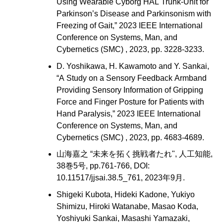
Using Wearable Cyborg HAL Trunk-Unit for
Parkinson’s Disease and Parkinsonism with
Freezing of Gait,” 2023 IEEE International
Conference on Systems, Man, and
Cybernetics (SMC) , 2023, pp. 3228-3233.
D. Yoshikawa, H. Kawamoto and Y. Sankai,
“A Study on a Sensory Feedback Armband
Providing Sensory Information of Gripping
Force and Finger Posture for Patients with
Hand Paralysis,” 2023 IEEE International
Conference on Systems, Man, and
Cybernetics (SMC) , 2023, pp. 4683-4689.
山海嘉之 “未来を拓く挑戦者たれ", 人工知能,
38巻5号, pp.761-766, DOI:
10.11517/jjsai.38.5_761, 2023年9月.
Shigeki Kubota, Hideki Kadone, Yukiyo
Shimizu, Hiroki Watanabe, Masao Koda,
Yoshiyuki Sankai, Masashi Yamazaki,