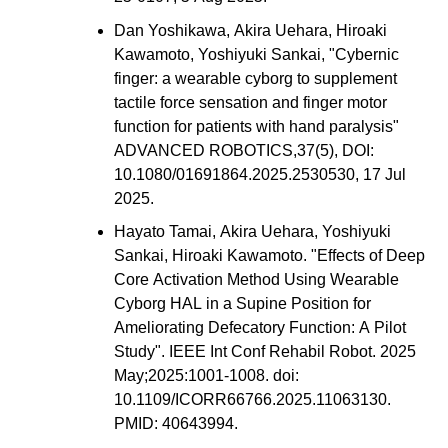
Dan Yoshikawa, Akira Uehara, Hiroaki
Kawamoto, Yoshiyuki Sankai, "Cybernic
finger: a wearable cyborg to supplement
tactile force sensation and finger motor
function for patients with hand paralysis"
ADVANCED ROBOTICS,37(5), DOI:
10.1080/01691864.2025.2530530, 17 Jul
2025.
Hayato Tamai, Akira Uehara, Yoshiyuki
Sankai, Hiroaki Kawamoto. "Effects of Deep
Core Activation Method Using Wearable
Cyborg HAL in a Supine Position for
Ameliorating Defecatory Function: A Pilot
Study". IEEE Int Conf Rehabil Robot. 2025
May;2025:1001-1008. doi:
10.1109/ICORR66766.2025.11063130.
PMID: 40643994.