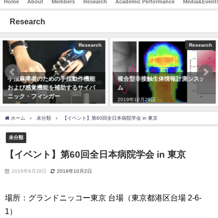
Home
About
Members
Research
Academic Performance
Media&Event
Research
Research
Research
手指麻痺者のための手指動作機能
複合型非接触生体情報計測システ
および感覚機能を補助するサイバ
ム
ニック・フィンガー
2019年10月29日
2019年11月25日
ホーム
未分類
【イベント】第60回全日本病院学会 in 東京
未分類
【イベント】第60回全日本病院学会 in 東京
2018年9月28日
2018年10月2日
場所：グランドニッコー東京 台場（東京都港区台場 2-6-
1）