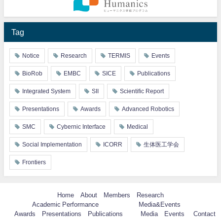
Tag
Notice
Research
TERMIS
Events
BioRob
EMBC
SICE
Publications
Integrated System
SII
Scientific Report
Presentations
Awards
Advanced Robotics
SMC
Cybernic Interface
Medical
Social Implementation
ICORR
生体医工学会
Frontiers
Home
About
Members
Research
Academic Performance
Media&Events
Awards
Presentations
Publications
Media
Events
Contact